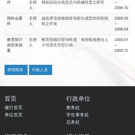
件
主持
模制品结合线形态与机械性质之研究
~
人
2006.10
国科会案
主持
超临界流体微细发泡射出成型纺纱机辊
2005.05
件
人
轮之开发
~
2006.04
教育部计
主持
教育部顾问室94年度「精密机电整合人
2005.01
画型奖助
人
才培育先导型计画」
~
案
2005.12
:::
师资阵容
行政人员
首页
行政单位
健行首页
教务处
单位首页
学生事务处
总务处