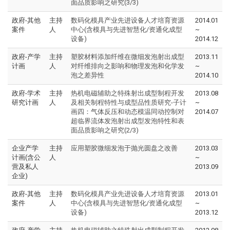
面品质影响之研究(3/3)
政府-其他
主持
数码化模具产业先进设备人才培育资源
2014.01
案件
人
中心(含模具与先进智慧化/资通化成型
~
设备)
2014.12
政府-产学
主持
塑胶材料添加纤维在微细发泡射出成型
2013.11
计画
人
对纤维排向之影响和物理发泡和化学发
~
泡之差异性
2014.10
政府-学术
主持
热机电磁辅助之特殊射出成型制程开发
2013.08
研究计画
人
及相关制程特性与成型品性质研究-子计
~
画四：气体反压和动态模温同动控制对
2014.07
超临界流体发泡射出成型发泡特性和表
面品质影响之研究(2/3)
企业产学
主持
应用塑胶微细发泡于抛光圆盘之改善
2013.03
计画(含公
人
~
营及私人
2013.09
企业)
政府-其他
主持
数码化模具产业先进设备人才培育资源
2013.01
案件
人
中心(含模具与先进智慧化/资通化成型
~
设备)
2013.12