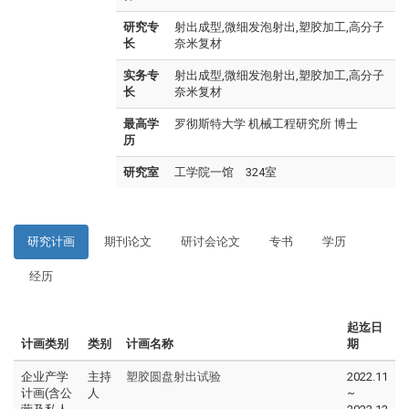
研究专
射出成型,微细发泡射出,塑胶加工,高分子
长
奈米复材
实务专
射出成型,微细发泡射出,塑胶加工,高分子
长
奈米复材
最高学
罗彻斯特大学 机械工程研究所 博士
历
研究室
工学院一馆 324室
研究计画
期刊论文
研讨会论文
专书
学历
经历
起迄日
计画类别
类别
计画名称
期
企业产学
主持
塑胶圆盘射出试验
2022.11
计画(含公
人
~