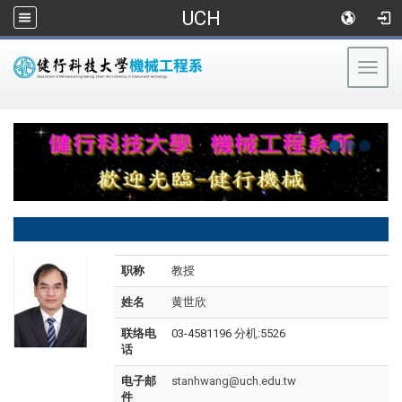
UCH
Togg
navig
:::
职称
教授
姓名
黄世欣
联络电
03-4581196 分机:5526
话
电子邮
stanhwang@uch.edu.tw
件