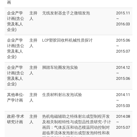
画
企业产学
主持
无线发射器盒子之微细发泡
2015.11
计画(含公
人
~
营及私人
2016.03
企业)
企业产学
主持
LCP塑胶回收料机械性质探讨
2015.06
计画(含公
人
~
营及私人
2015.07
企业)
企业产学
主持
脚踏车轮圈发泡实验
2014.12
计画(含公
人
~
营及私人
2015.06
企业)
其他单位-
主持
生质材料射出发泡试验
2014.11
产学计画
人
~
2015.03
政府-学术
主持
热机电磁辅助之特殊射出成型制程开发
2014.08
研究计画
人
及相关制程特性与成型品性质研究-子计
~
画四：气体反压和动态模温同动控制对
2015.07
超临界流体发泡射出成型发泡特性和表