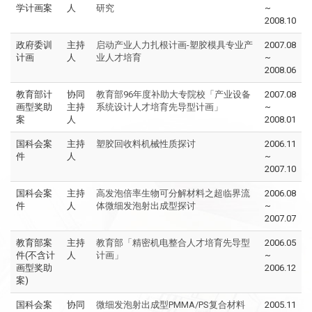
学计画案
人
研究
~
2008.10
政府委训
主持
启动产业人力扎根计画-塑胶模具专业产
2007.08
计画
人
业人才培育
~
2008.06
教育部计
协同
教育部96年度补助大专院校「产业设备
2007.08
画型奖助
主持
系统设计人才培育先导型计画」
~
案
人
2008.01
国科会案
主持
塑胶回收料机械性质探讨
2006.11
件
人
~
2007.10
国科会案
主持
高发泡倍率生物可分解材料之超临界流
2006.08
件
人
体微细发泡射出成型探讨
~
2007.07
教育部案
主持
教育部「精密机电整合人才培育先导型
2006.05
件(不含计
人
计画」
~
画型奖助
2006.12
案)
国科会案
协同
微细发泡射出成型PMMA/PS复合材料
2005.11