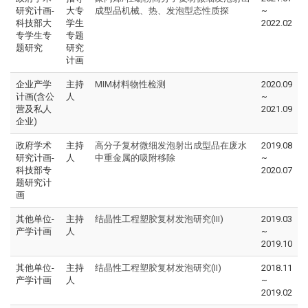
研究计画-
大专
成型品机械、热、发泡型态性质探
~
科技部大
学生
2022.02
专学生专
专题
题研究
研究
计画
企业产学
主持
MIM材料物性检测
2020.09
计画(含公
人
~
营及私人
2021.09
企业)
政府学术
主持
高分子复材微细发泡射出成型品在废水
2019.08
研究计画-
人
中重金属的吸附移除
~
科技部专
2020.07
题研究计
画
其他单位-
主持
结晶性工程塑胶复材发泡研究(III)
2019.03
产学计画
人
~
2019.10
其他单位-
主持
结晶性工程塑胶复材发泡研究(II)
2018.11
产学计画
人
~
2019.02