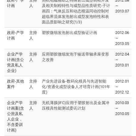
政府-产学
主持
热机电磁辅助之特殊射出成型制程开发
2012.08
计画
人
及相关制程特性与成型品性质研究-子计
~
画四：气体反压和动态模温同动控制对
2013.07
超临界流体发泡射出成型发泡特性和表
面品质影响之研究(1/3)
政府-产学
主持
塑胶微细发泡射出成型验证计画
2012.06
计画
人
~
2013.05
企业产学
主持
应用塑胶微细发泡于输送带轴承座变形
2012.04
计画(含公
人
之改善
~
营及私人
2013.01
企业)
政府-其他
主持
产业先进设备-数码化模具与先进智能
2012.01
案件
人
化/资通化成型设备人才培育计画(101年
~
度)
2012.12
企业产学
主持
无机薄膜(IFC)应用于塑胶射出及金属冲
2010.03
计画案(含
人
压模具性能测试委讬计划
~
公营及私
2010.05
人企业，
不含委训
计画)