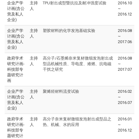
企业产学
主持
TPU射出成型暨抗拉及耐冲强度试验
2016.10
计画(含公
人
~
营及私人
2016.12
企业)
企业产学
主持
塑胶材料的化学发泡基础实验
2016.08
计画(含公
人
~
营及私人
2017.06
企业)
政府学术
主持
高分子/石墨烯奈米复材微细发泡射出成
2016.08
研究计画-
人
型品机械性质、导电度、难燃、抗电磁
~
科技部专
干扰之研究
2017.07
题研究计
画
企业产学
主持
聚烯烃材料流变试验
2016.02
计画(含公
人
~
营及私人
2016.07
企业)
政府学术
主持
高分子奈米复材微细发泡射出成型品之
2016.01
研究计画-
人
热、机械、水的应用
~
科技部专
2016.12
题研究计