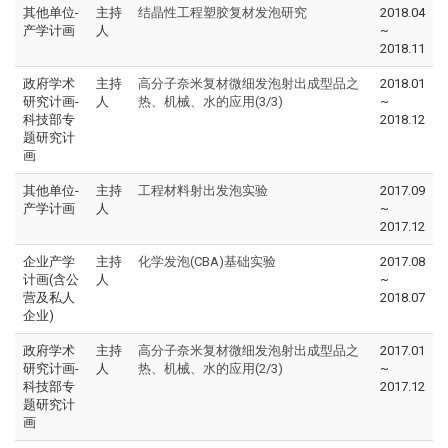
其他单位-
主持
结晶性工程塑胶复材发泡研究
2018.04
产学计画
人
~
2018.11
政府学术
主持
高分子奈米复材微细发泡射出成型品之
2018.01
研究计画-
人
热、机械、水的应用(3/3)
~
科技部专
2018.12
题研究计
画
其他单位-
主持
工程材料射出发泡实验
2017.09
产学计画
人
~
2017.12
企业产学
主持
化学发泡(CBA)基础实验
2017.08
计画(含公
人
~
营及私人
2018.07
企业)
政府学术
主持
高分子奈米复材微细发泡射出成型品之
2017.01
研究计画-
人
热、机械、水的应用(2/3)
~
科技部专
2017.12
题研究计
画