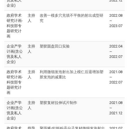
营及私人
2022.12
企业)
政府学术
主持
改善一模多穴充填不平衡的射出成型研
2022.08
研究计画-
人
究
~
科技部专
2023.07
题研究计
画
企业产学
主持
塑胶圆盘田口实验
2022.04
计画(含公
人
~
营及私人
2022.07
企业)
政府学术
主持
利用微细发泡射出加上模仁后退增加塑
2021.08
研究计画-
人
胶发泡的减重比
~
科技部专
2022.07
题研究计
画
企业产学
主持
塑胶复材拉伸试片制作
2021.08
计画(含公
人
~
营及私人
2021.12
企业)
政府学术
指导
聚丙烯/牡蛎粉高分子复材微细发泡射出
2021.07