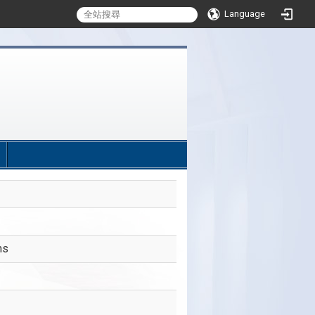
Language
:::
ms