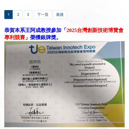
1
2
3
下一頁
最後
恭賀本系王阿成教授參加「
2025
台灣創新技術博覽會
專利競賽
」榮獲銀牌獎。