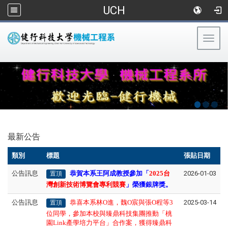
UCH
Togg
navig
:::
最新公告
類別
標題
張貼日期
公告訊息
恭賀本系王阿成教授參加「
2025台
2026-01-03
置頂
灣創新技術博覽會專利競賽
」榮獲銀牌獎。
公告訊息
恭喜本系林O進，魏O宸與張O程等3
2025-03-14
置頂
位同學，參加本校與臻鼎科技集團推動「桃
園Link產學培力平台」合作案，獲得臻鼎科