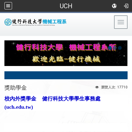
UCH
Togg
navig
:::
獎助學金
17710
瀏覽人次:
校內外獎學金
健行科技大學學生事務處
(uch.edu.tw)