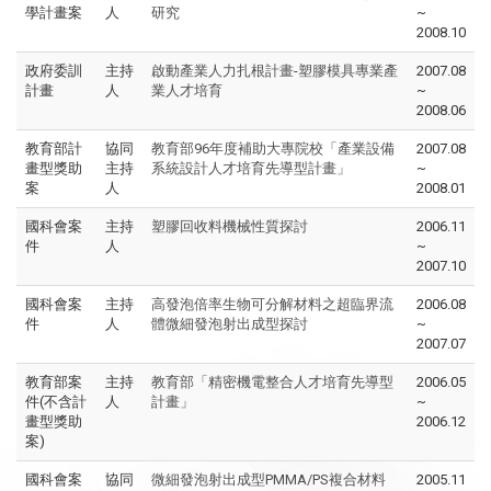
學計畫案
人
研究
~
2008.10
政府委訓
主持
啟動產業人力扎根計畫-塑膠模具專業產
2007.08
計畫
人
業人才培育
~
2008.06
教育部計
協同
教育部96年度補助大專院校「產業設備
2007.08
畫型獎助
主持
系統設計人才培育先導型計畫」
~
案
人
2008.01
國科會案
主持
塑膠回收料機械性質探討
2006.11
件
人
~
2007.10
國科會案
主持
高發泡倍率生物可分解材料之超臨界流
2006.08
件
人
體微細發泡射出成型探討
~
2007.07
教育部案
主持
教育部「精密機電整合人才培育先導型
2006.05
件(不含計
人
計畫」
~
畫型獎助
2006.12
案)
國科會案
協同
微細發泡射出成型PMMA/PS複合材料
2005.11