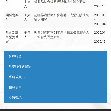
件
主持
模製品結合線形態與機械性質之研究
~
人
2006.10
國科會案
主持
超臨界流體微細發泡射出成型紡紗機輥
2005.05
件
人
輪之開發
~
2006.04
教育部計
主持
教育部顧問室94年度「精密機電整合人
2005.01
畫型獎助
人
才培育先導型計畫」
~
案
2005.12
:::
發展特色
教學設備與資源
系所成員
相關表單
交通資訊