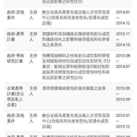
面品質影響之研究(3/3)
政府-其他
主持
數位化模具產業先進設備人才培育資源
2014.01
案件
人
中心(含模具與先進智慧化/資通化成型
~
設備)
2014.12
政府-產學
主持
塑膠材料添加纖維在微細發泡射出成型
2013.11
計畫
人
對纖維排向之影響和物理發泡和化學發
~
泡之差異性
2014.10
政府-學術
主持
熱機電磁輔助之特殊射出成型製程開發
2013.08
研究計畫
人
及相關製程特性與成型品性質研究-子計
~
畫四：氣體反壓和動態模溫同動控制對
2014.07
超臨界流體發泡射出成型發泡特性和表
面品質影響之研究(2/3)
企業產學
主持
應用塑膠微細發泡於拋光圓盤之改善
2013.03
計畫(含公
人
~
營及私人
2013.09
企業)
政府-其他
主持
數位化模具產業先進設備人才培育資源
2013.01
案件
人
中心(含模具與先進智慧化/資通化成型
~
設備)
2013.12