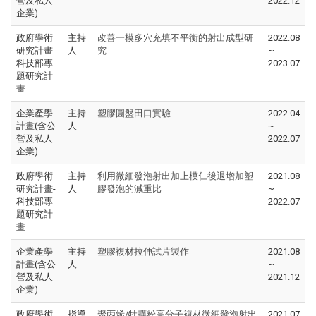
營及私人
2022.12
企業)
政府學術
主持
改善一模多穴充填不平衡的射出成型研
2022.08
研究計畫-
人
究
~
科技部專
2023.07
題研究計
畫
企業產學
主持
塑膠圓盤田口實驗
2022.04
計畫(含公
人
~
營及私人
2022.07
企業)
政府學術
主持
利用微細發泡射出加上模仁後退增加塑
2021.08
研究計畫-
人
膠發泡的減重比
~
科技部專
2022.07
題研究計
畫
企業產學
主持
塑膠複材拉伸試片製作
2021.08
計畫(含公
人
~
營及私人
2021.12
企業)
政府學術
指導
聚丙烯/牡蠣粉高分子複材微細發泡射出
2021.07