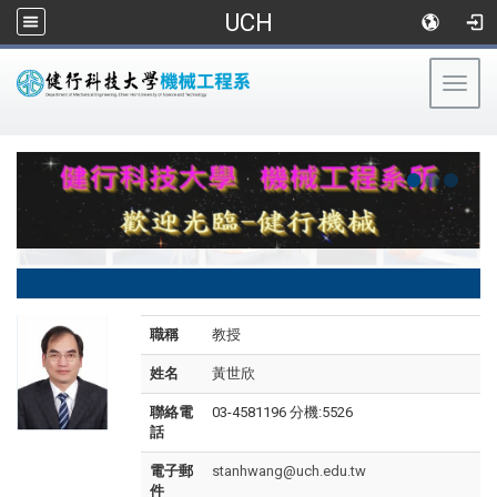
UCH
Togg
navig
:::
職稱
教授
姓名
黃世欣
聯絡電
03-4581196 分機:5526
話
電子郵
stanhwang@uch.edu.tw
件