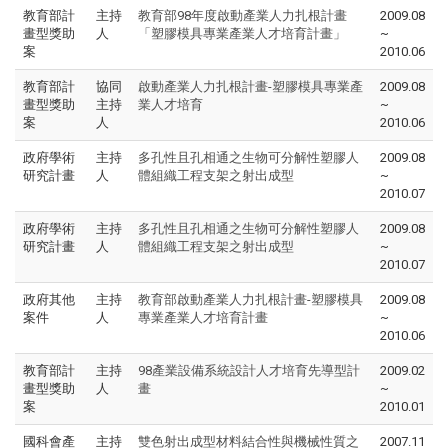
教育部計
主持
教育部98年度啟動產業人力扎根計畫
2009.08
畫型獎助
人
「塑膠模具專業產業人才培育計畫」
~
案
2010.06
教育部計
協同
啟動產業人力扎根計畫-塑膠模具專業產
2009.08
畫型獎助
主持
業人才培育
~
案
人
2010.06
政府學術
主持
多孔性且孔相通之生物可分解性塑膠人
2009.08
研究計畫
人
體組織工程支架之射出成型
~
2010.07
政府學術
主持
多孔性且孔相通之生物可分解性塑膠人
2009.08
研究計畫
人
體組織工程支架之射出成型
~
2010.07
政府其他
主持
教育部啟動產業人力扎根計畫-塑膠模具
2009.08
案件
人
專業產業人才培育計畫
~
2010.06
教育部計
主持
98產業設備系統設計人才培育先導型計
2009.02
畫型獎助
人
畫
~
案
2010.01
國科會產
主持
雙色射出成型材料結合性與機械性質之
2007.11