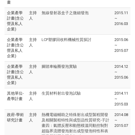
畫
企業產學
主持
無線發射器盒子之微細發泡
2015.11
計畫(含公
人
~
營及私人
2016.03
企業)
企業產學
主持
LCP塑膠回收料機械性質探討
2015.06
計畫(含公
人
~
營及私人
2015.07
企業)
企業產學
主持
腳踏車輪圈發泡實驗
2014.12
計畫(含公
人
~
營及私人
2015.06
企業)
其他單位-
主持
生質材料射出發泡試驗
2014.11
產學計畫
人
~
2015.03
政府-學術
主持
熱機電磁輔助之特殊射出成型製程開發
2014.08
研究計畫
人
及相關製程特性與成型品性質研究-子計
~
畫四：氣體反壓和動態模溫同動控制對
2015.07
超臨界流體發泡射出成型發泡特性和表