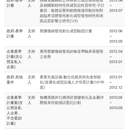
政府-產學
主持
熱機電磁輔助之特殊射出成型製程開發
2012.08
計畫
人
及相關製程特性與成型品性質研究-子計
~
畫四：氣體反壓和動態模溫同動控制對
2013.07
超臨界流體發泡射出成型發泡特性和表
面品質影響之研究(1/3)
政府-產學
主持
塑膠微細發泡射出成型驗證計畫
2012.06
計畫
人
~
2013.05
企業產學
主持
應用塑膠微細發泡於輸送帶軸承座變形
2012.04
計畫(含公
人
之改善
~
營及私人
2013.01
企業)
政府-其他
主持
產業先進設備-數位化模具與先進智能
2012.01
案件
人
化/資通化成型設備人才培育計畫(101年
~
度)
2012.12
企業產學
主持
無機薄膜(IFC)應用於塑膠射出及金屬沖
2010.03
計畫案(含
人
壓模具性能測試委託計劃
~
公營及私
2010.05
人企業，
不含委訓
計畫)