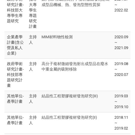
研究計畫-
大專
成型品機械、熱、發泡型態性質探
~
科技部大
學生
2022.02
專學生專
專題
題研究
研究
計畫
企業產學
主持
MIM材料物性檢測
2020.09
計畫(含公
人
~
營及私人
2021.09
企業)
政府學術
主持
高分子複材微細發泡射出成型品在廢水
2019.08
研究計畫-
人
中重金屬的吸附移除
~
科技部專
2020.07
題研究計
畫
其他單位-
主持
結晶性工程塑膠複材發泡研究(III)
2019.03
產學計畫
人
~
2019.10
其他單位-
主持
結晶性工程塑膠複材發泡研究(II)
2018.11
產學計畫
人
~
2019.02