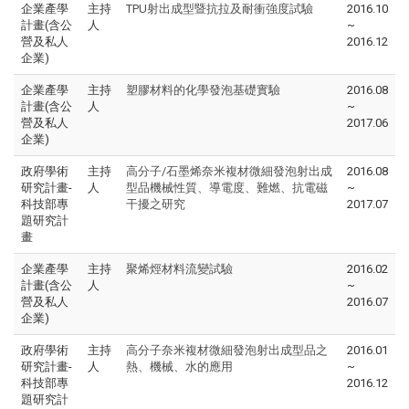
企業產學
主持
TPU射出成型暨抗拉及耐衝強度試驗
2016.10
計畫(含公
人
~
營及私人
2016.12
企業)
企業產學
主持
塑膠材料的化學發泡基礎實驗
2016.08
計畫(含公
人
~
營及私人
2017.06
企業)
政府學術
主持
高分子/石墨烯奈米複材微細發泡射出成
2016.08
研究計畫-
人
型品機械性質、導電度、難燃、抗電磁
~
科技部專
干擾之研究
2017.07
題研究計
畫
企業產學
主持
聚烯烴材料流變試驗
2016.02
計畫(含公
人
~
營及私人
2016.07
企業)
政府學術
主持
高分子奈米複材微細發泡射出成型品之
2016.01
研究計畫-
人
熱、機械、水的應用
~
科技部專
2016.12
題研究計