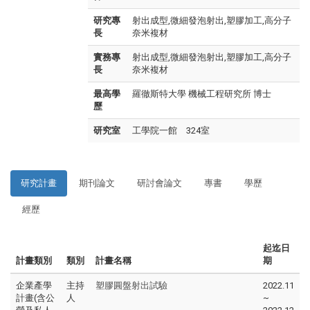
研究專
射出成型,微細發泡射出,塑膠加工,高分子
長
奈米複材
實務專
射出成型,微細發泡射出,塑膠加工,高分子
長
奈米複材
最高學
羅徹斯特大學 機械工程研究所 博士
歷
研究室
工學院一館 324室
研究計畫
期刊論文
研討會論文
專書
學歷
經歷
起迄日
計畫類別
類別
計畫名稱
期
企業產學
主持
塑膠圓盤射出試驗
2022.11
計畫(含公
人
~