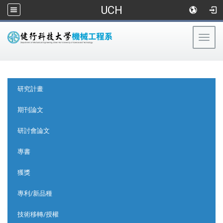
UCH
Togg
navig
:::
:::
研究計畫
期刊論文
研討會論文
專書
獲獎
專利/新品種
技術移轉/授權