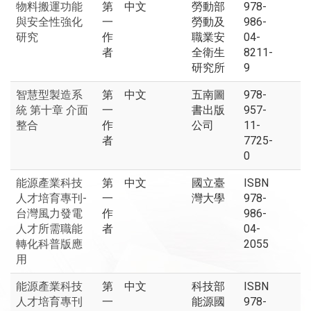
物料搬運功能
第
中文
勞動部
978-
與安全性強化
一
勞動及
986-
研究
作
職業安
04-
者
全衛生
8211-
研究所
9
智慧型製造系
第
中文
五南圖
978-
統 第十章 介面
一
書出版
957-
整合
作
公司
11-
者
7725-
0
能源產業科技
第
中文
國立臺
ISBN
人才培育專刊-
一
灣大學
978-
台灣風力發電
作
986-
人才所需職能
者
04-
轉化科普版應
2055
用
能源產業科技
第
中文
科技部
ISBN
人才培育專刊
一
能源國
978-