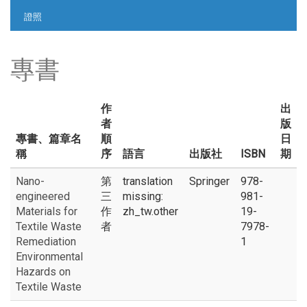
證照
專書
作
出
者
版
專書、篇章名
順
日
稱
序
語言
出版社
ISBN
期
Nano-
第
translation
Springer
978-
engineered
三
missing:
981-
Materials for
作
zh_tw.other
19-
Textile Waste
者
7978-
Remediation
1
Environmental
Hazards on
Textile Waste