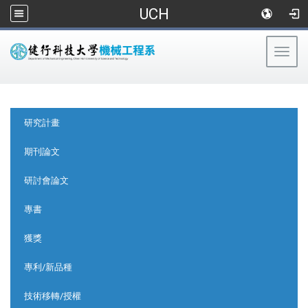
UCH
Togg
navig
:::
:::
研究計畫
期刊論文
研討會論文
專書
獲獎
專利/新品種
技術移轉/授權