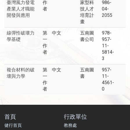
臺灣風力發電
作
家型科
986-
產業人才職能
者
技人才
04-
開發與應用
培育計
2055
畫
線彈性破壞力
第
中文
五南圖
978-
學基礎
一
書公司
957-
作
11-
者
5814-
3
複合材料的破
第
中文
五南圖
957-
壞與力學
一
書
11-
作
4561-
者
0
首頁
行政單位
健行首頁
教務處