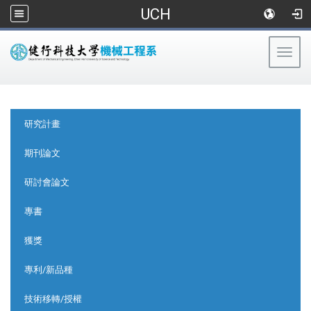
UCH
Togg
navig
:::
:::
研究計畫
期刊論文
研討會論文
專書
獲獎
專利/新品種
技術移轉/授權