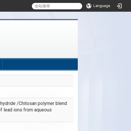
Language
:::
nhydride /Chitosan polymer blend
 of lead ions from aqueous