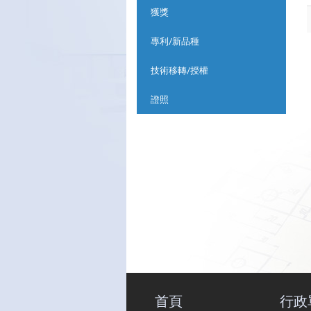
獲獎
專利/新品種
技術移轉/授權
證照
首頁
行政