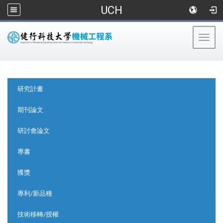
UCH
Togg
navig
:::
:::
研究計畫
期刊論文
研討會論文
專書
獲獎
專利/新品種
技術移轉/授權