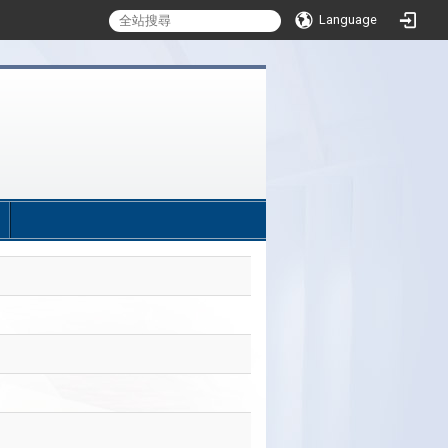
Language
:::