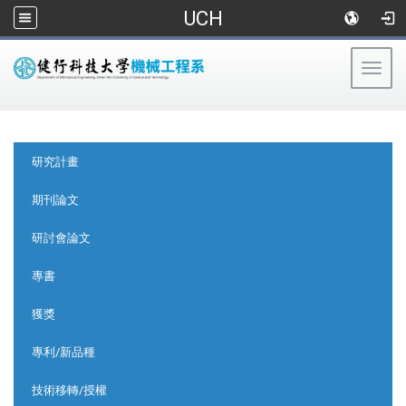
UCH
Togg
navig
:::
:::
研究計畫
期刊論文
研討會論文
專書
獲獎
專利/新品種
技術移轉/授權