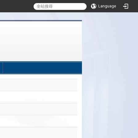
Language
:::