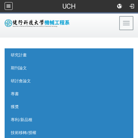
UCH
Togg
navig
:::
:::
研究計畫
期刊論文
研討會論文
專書
獲獎
專利/新品種
技術移轉/授權