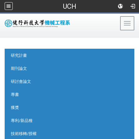
UCH
Togg
navig
:::
:::
研究計畫
期刊論文
研討會論文
專書
獲獎
專利/新品種
技術移轉/授權