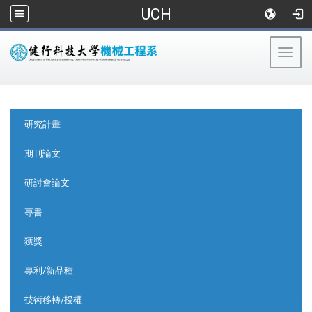
UCH
Togg
navig
:::
:::
研究計畫
期刊論文
研討會論文
專書
獲獎
專利/新品種
技術移轉/授權