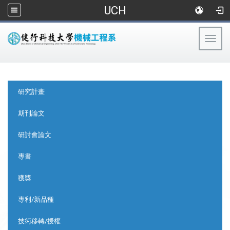
UCH
Togg
navig
:::
:::
研究計畫
期刊論文
研討會論文
專書
獲獎
專利/新品種
技術移轉/授權