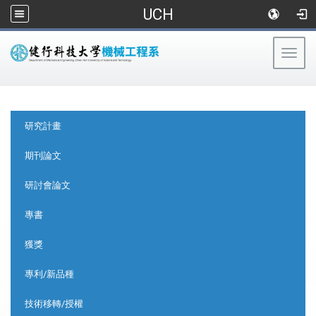
UCH
Togg
navig
:::
:::
研究計畫
期刊論文
研討會論文
專書
獲獎
專利/新品種
技術移轉/授權