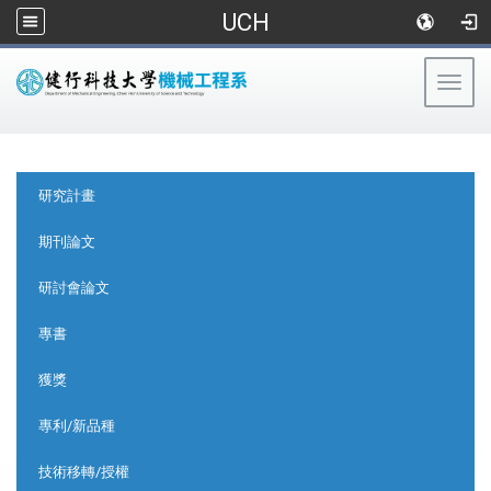
UCH
Togg
navig
:::
:::
研究計畫
期刊論文
研討會論文
專書
獲獎
專利/新品種
技術移轉/授權