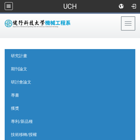
UCH
Togg
navig
:::
:::
研究計畫
期刊論文
研討會論文
專書
獲獎
專利/新品種
技術移轉/授權