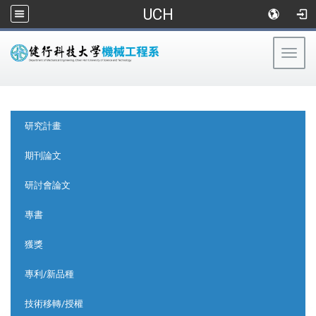
UCH
Togg
navig
:::
:::
研究計畫
期刊論文
研討會論文
專書
獲獎
專利/新品種
技術移轉/授權