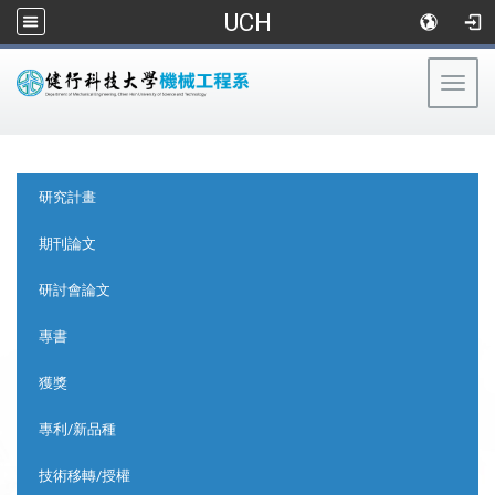
UCH
Togg
navig
:::
:::
研究計畫
期刊論文
研討會論文
專書
獲獎
專利/新品種
技術移轉/授權