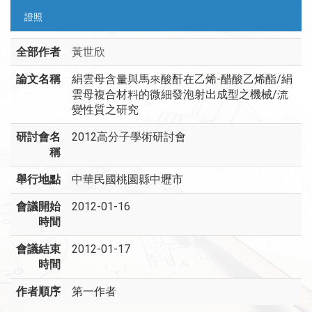
證照
全部作者
黃世欣
論文名稱
絹雲母含量與馬來酸酐在乙烯-醋酸乙烯酯/絹
雲母複合材料的微細發泡射出成型之機械/流
變性質之研究
研討會名
2012高分子學術研討會
稱
舉行地點
中華民國桃園縣中壢市
會議開始
2012-01-16
時間
會議結束
2012-01-17
時間
作者順序
第一作者