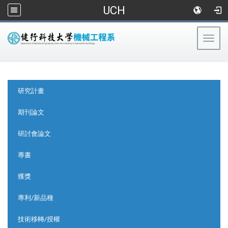
UCH
Togg
navig
:::
:::
研究計畫
期刊論文
研討會論文
專書
獲獎
專利/新品種
技術移轉/授權