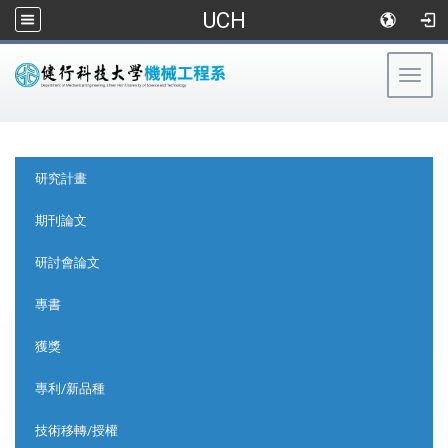
UCH
Togg
navig
:::
:::
研究計畫
期刊論文
研討會論文
專書
獲獎
專利/新品種
技術移轉/授權