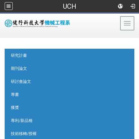
UCH
Togg
navig
:::
:::
研究計畫
期刊論文
研討會論文
專書
獲獎
專利/新品種
技術移轉/授權