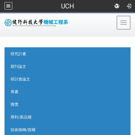
UCH
Togg
navig
:::
:::
研究計畫
期刊論文
研討會論文
專書
獲獎
專利/新品種
技術移轉/授權