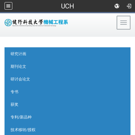
UCH
Togg
navig
:::
:::
研究计画
期刊论文
研讨会论文
专书
获奖
专利/新品种
技术移转/授权