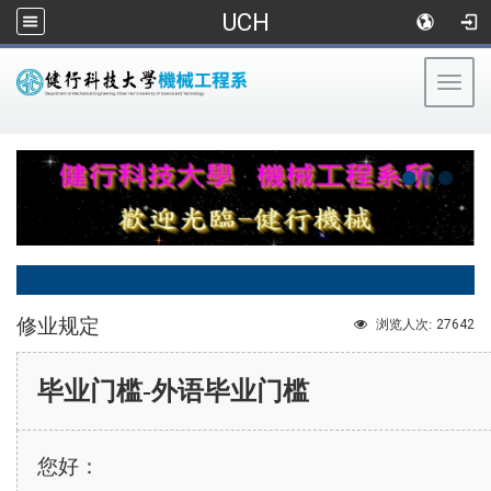
UCH
Togg
navig
:::
修业规定
27642
浏览人次:
毕业门槛
-
外语毕业门槛
您好：