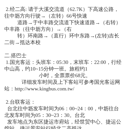
2.
经二高
:
请于大溪交流道（
62.7K
）下高速公路，
往中坜方向行驶
→
（左转）
66
号快速
道路
→
于中丰路交流道下快速道路
→
（右转）
中丰路（往中坜方向）
→
（右
转）环南路
→
（直行）环中东路
→(
左转
)
吉长
二街
→
抵达本校
二
.
搭巴士
1.
国光客运：
头班车：
05:30
，末班车：
22:00
，行经
中山高，约
10~15
分钟一班。旅程约
1
小时，全票票价
68
元。
详细发车时间及上下客站可参考国光客运网
站：
http://www.kingbus.com.tw/
2.
台联客运：
台北往中坜发车时间为
06
：
00~24
：
00
，中坜往台
北发车时间为
05
：
30~23
：
30
。台北
发车地点为东区捷运市府站，经世贸中心、捷运公
馆站、捷运景安
站行经北二高抵达