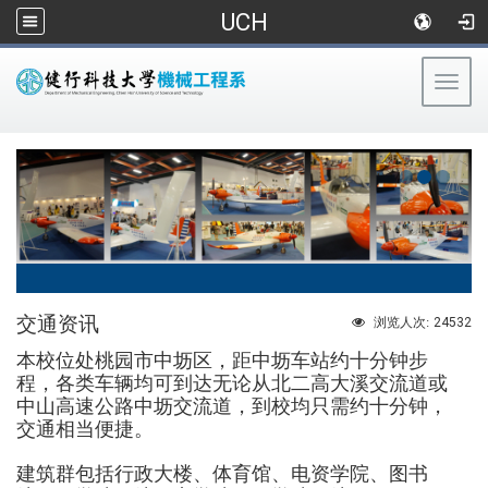
UCH
Togg
navig
:::
交通资讯
24532
浏览人次:
本校位处桃园市中坜区，距中坜车站约十分钟步
程，各类车辆均可到达
无论从北二高大溪交流道或
中山高速公路中坜交流道，到校均只需约十分钟，
交通相当便捷。
建筑群包括行政大楼、体育馆、电资学院、图书