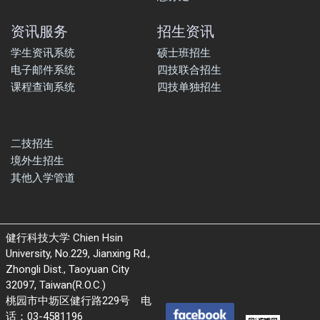
资讯服务
招生资讯
学生资讯系统
硕士班招生
电子邮件系统
四技联合招生
课程查询系统
四技单独招生
二技招生
境外生招生
其他入学管道
健行科技大学 Chien Hsin
University, No.229, Jianxing Rd.,
Zhongli Dist., Taoyuan City
32097, Taiwan(R.O.C.)
桃园市中坜区健行路229号 电
话：03-4581196