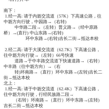
南下：
1.
经一高
:
请于内坜交流道（
57K
）下高速公路，往
中坜方向行驶，中园路
→
（右转)
中华路二段
→
（左转）普义路
→
（经中原路
桥）
→(
直行
)
中山东路
→(
右转
)
环中东路
→(
右转
)
吉长二街
→
抵达本校
2.
经二高
:
请于大溪交流道（
62.7K
）下高速公路，
往中坜方向行驶
→
（左转）
66
号快速
道路
→
于中丰路交流道下快速道路
→
（右转）
中丰路（往中坜方向）
→
（右
转)环南路
→
（直行）环中东路
→(
左转
)
吉长二
街
→
抵达本校
北上：
1.
经一高
:
请于中坜交流道（
62.4K
）下高速公路，
往中坜方向行驶，行经民族路二段
→
（右转）环南路
→
（直行）环中东路
→(
左转
)
吉长二街
→
抵达本校