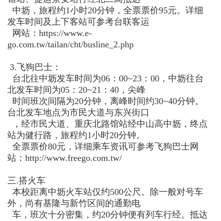
中坜，旅程约
1
小时
20
分钟，全票票价
95
元。详细
发车
时间及上下客站可参考台联客运
网站：
https://www.e-
go.com.tw/tailan/cht/busline_2.php
3.
飞狗巴士：
台北往中坜发车时间为
06
：
00~23
：
00
，中坜往台
北发车时间为
05
：
20~21
：
40
，尖峰
时间班次间隔为
20
分钟，离峰时间约
30~40
分钟。
台北发车地点为
市民大道与东兴街口
，经市民大道、重庆北路馆站经中山高中坜，终点
站为
健行路，旅程约
1
小时
20
分钟。
全票票价
80
元，详细乘车资讯
可参考飞狗巴士网
站：
http://www.freego.com.tw/
三
.
搭火车
本校距离中坜火车站仅约
500
公尺。除一般对号车
外，尚有基隆与新竹区间
的通勤电
车，班次十分密集，约
20
分钟便有列车行经。抵达