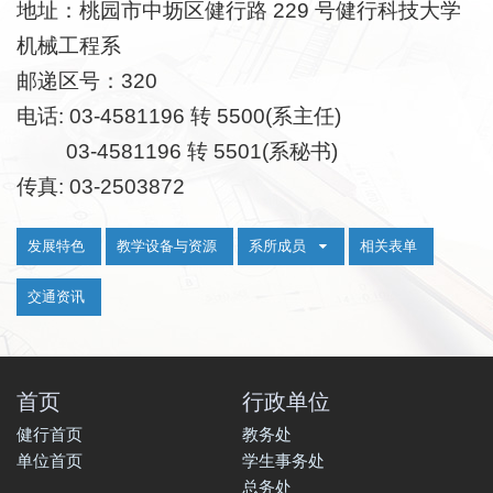
地址：桃园市中坜区健行路
229
号健行科技大学
机械工程系
邮递区号：
320
电话:
03-4581196
转
5500(
系主任
)
03-4581196
转
5501(
系秘书
)
传真:
03-2503872
:::
发展特色
教学设备与资源
系所成员
相关表单
交通资讯
首页
行政单位
健行首页
教务处
单位首页
学生事务处
总务处