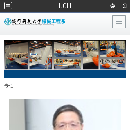
UCH
Togg
navig
:::
专任