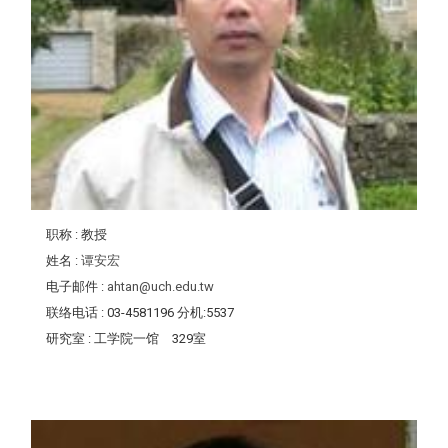
职称
: 教授
姓名
:
谭安宏
电子邮件
:
ahtan@uch.edu.tw
联络电话
: 03-4581196 分机:5537
研究室
: 工学院一馆 329室