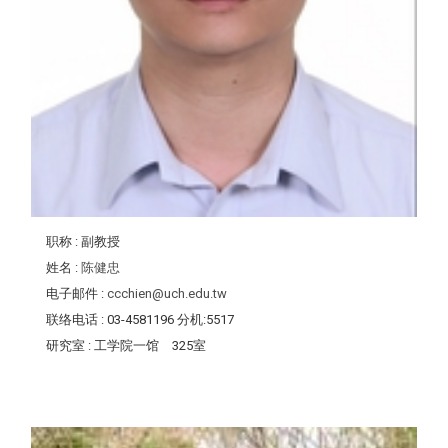
职称
: 副教授
姓名
:
陈健忠
电子邮件
:
ccchien@uch.edu.tw
联络电话
: 03-4581196 分机:5517
研究室
: 工学院一馆 325室