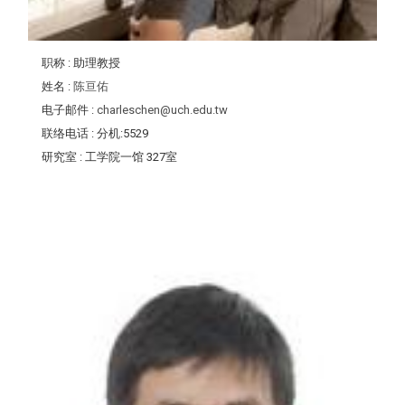
职称
: 助理教授
姓名
:
陈亘佑
电子邮件
:
charleschen@uch.edu.tw
联络电话
: 分机:5529
研究室
: 工学院一馆 327室