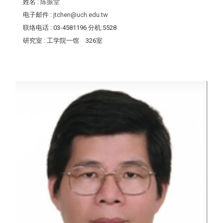
姓名
:
陈振堂
电子邮件
:
jtchen@uch.edu.tw
联络电话
: 03-4581196 分机:5528
研究室
: 工学院一馆 326室