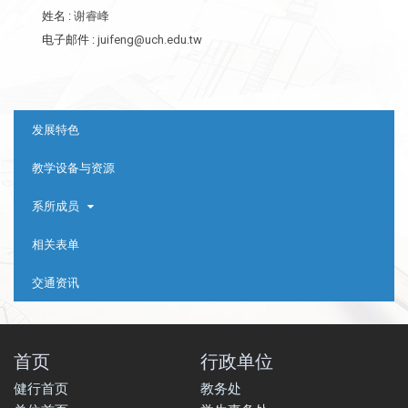
姓名
:
谢睿峰
电子邮件
:
juifeng@uch.edu.tw
:::
发展特色
教学设备与资源
系所成员
相关表单
交通资讯
首页
行政单位
健行首页
教务处