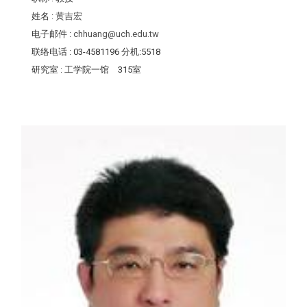
姓名
:
黄吉宏
电子邮件
:
chhuang@uch.edu.tw
联络电话
: 03-4581196 分机:5518
研究室
: 工学院一馆 315室