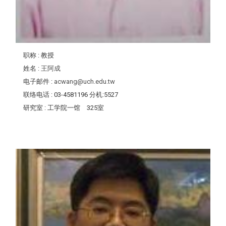
职称
: 教授
姓名
:
王阿成
电子邮件
:
acwang@uch.edu.tw
联络电话
: 03-4581196 分机:5527
研究室
: 工学院一馆 325室