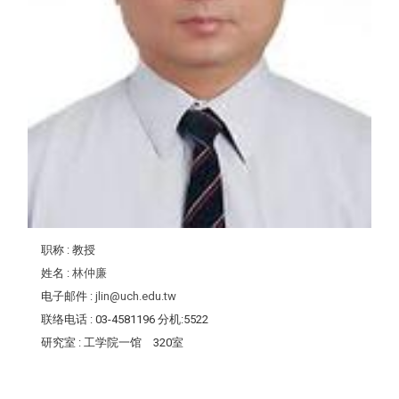
职称
: 教授
姓名
:
林仲廉
电子邮件
:
jlin@uch.edu.tw
联络电话
: 03-4581196 分机:5522
研究室
: 工学院一馆 320室