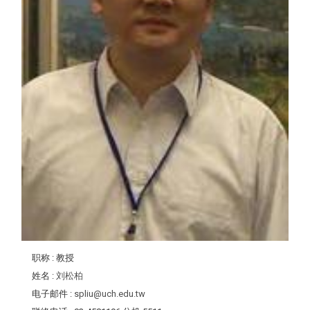
职称
: 教授
姓名
:
刘松柏
电子邮件
:
spliu@uch.edu.tw