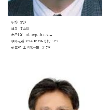
职称
: 教授
姓名
:
李正国
电子邮件
:
cklee@uch.edu.tw
联络电话
: 03-4581196 分机:5520
研究室
: 工学院一馆 317室