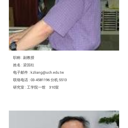
职称
: 副教授
姓名
:
梁国柱
电子邮件
:
kzliang@uch.edu.tw
联络电话
: 03-4581196 分机:5513
研究室
: 工学院一馆 310室