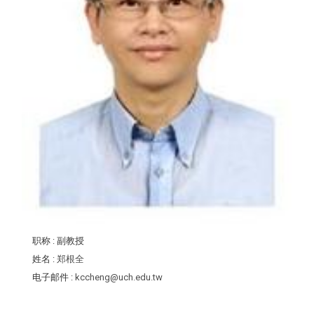
职称
: 副教授
姓名
:
郑根全
电子邮件
:
kccheng@uch.edu.tw