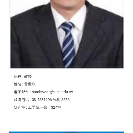
职称
: 教授
姓名
:
黄世欣
电子邮件
:
stanhwang@uch.edu.tw
联络电话
: 03-4581196 分机:5526
研究室
: 工学院一馆 324室