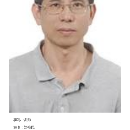
职称
: 讲师
姓名
:
曾裕民