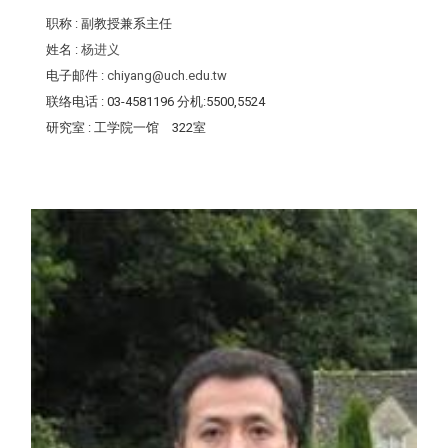
职称
: 副教授兼系主任
姓名
:
杨进义
电子邮件
:
chiyang@uch.edu.tw
联络电话
: 03-4581196 分机:5500,5524
研究室
: 工学院一馆 322室