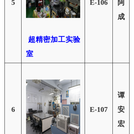
5
E-106
阿
成
超精密加工实验
室
谭
6
E-107
安
宏