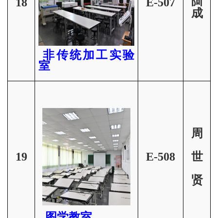
18
E-507
阿
成
非传统加工实验
室
周
19
E-508
世
贤
图学教室