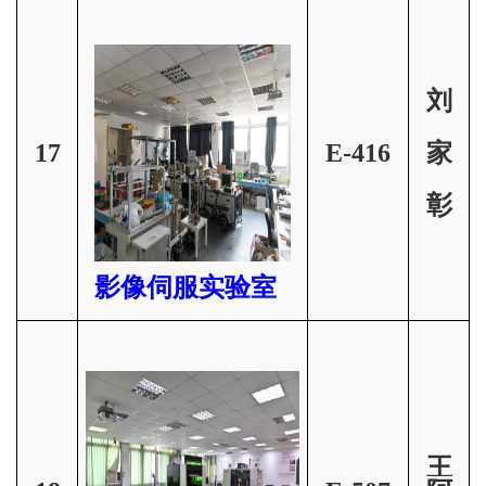
刘
17
E-416
家
彰
影像伺服实验室
王