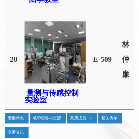
林
20
E-509
仲
廉
量测与传感控制
实验室
:::
发展特色
教学设备与资源
系所成员
相关表单
交通资讯