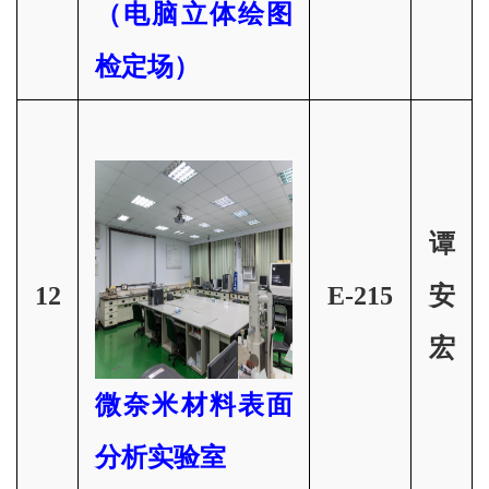
（电脑立体绘图
检定场）
谭
12
E-215
安
宏
微奈米材料表面
分析实验室