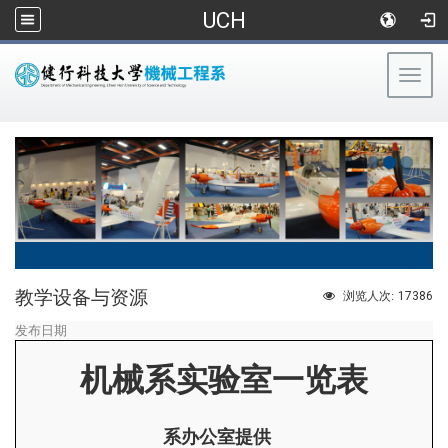
UCH
Togg
navig
:::
教学设备与资源
17386
浏览人次:
发布日期
机械系实验室一览表
系办公室提供