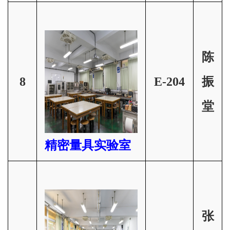
陈
8
E-204
振
堂
精密量具实验室
张