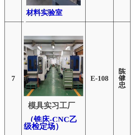
材料实验室
陈
7
E-108
健
忠
模具实习工厂
（铣床-CNC乙
级检定场）