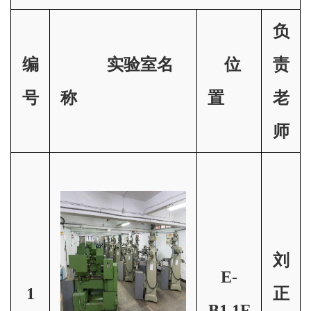
负
编
实验室名
位
责
号
称
置
老
师
刘
E-
1
正
B1.1F