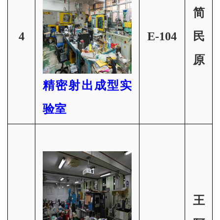
简
4
E-104
民
原
精密射出成型实
验
室
王