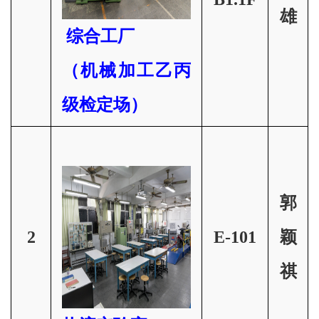
雄
综合工厂
（机械加工乙丙
级检定场）
郭
2
E-101
颖
祺