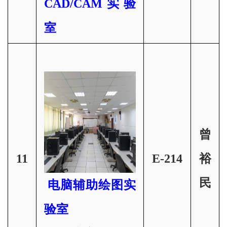
CAD/CAM实验
室
曾
11
E-214
裕
民
电脑辅助绘图实
验室