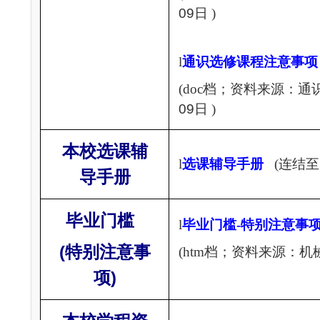
09
日 )
l
通识选修课程注意事项
(doc
档；资料来源：通
09
日 )
本校选课辅
l
选课辅导手册
(
连结至
导手册
毕业门槛
l
毕业门槛-
特别注意事
(
特别注意事
(htm
档；资料来源：机械
项)