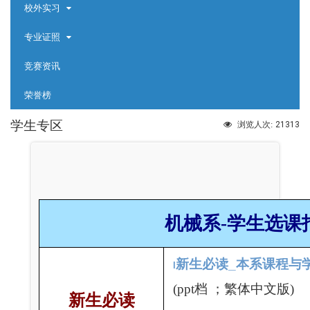
校外实习
专业证照
竞赛资讯
荣誉榜
学生专区
21313
浏览人次:
机械系-学生选课
新生必读_本系课程与
l
(ppt
档 ；繁体中文版)
新生必读