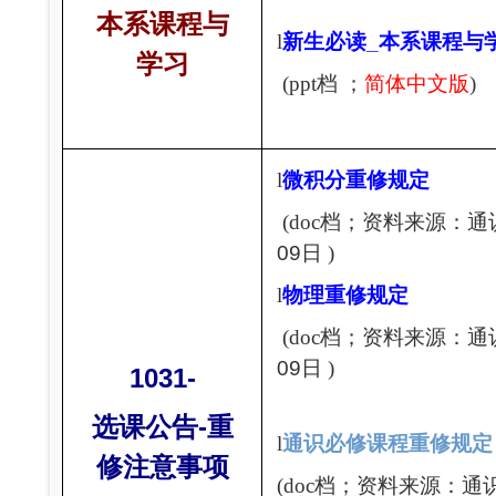
本系课程与
l
新生必读
_
本系课程与
学习
(ppt
档 ；
简体中文版
)
l
微积分重修规定
(doc
档；资料来源：通
09
日 )
l
物理重修规定
(doc
档；资料来源：通
09
日 )
1031-
-
选课公告
重
l
通识必修课程重修规定
修注意事项
(doc
档；资料来源：通