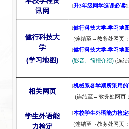
本校学程资
l
升3
年级同学选课必读
(
讯网
l
健行科技大学-
学习地图
健行科技大
(
连结至→教务处网页；h
学
l
健行科技大学-
学习地图
(
学习地图)
(
影音、简报介绍)
(
连结
l
机械系各学期所采用的
相关网页
(
连结至→教务处网页；h
l
本校学生外语能力检定
学生外语能
(
连结至→教务处网页；h
力检定