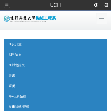
UCH
Togg
navig
:::
:::
研究計畫
期刊論文
研討會論文
專書
獲獎
專利/新品種
技術移轉/授權