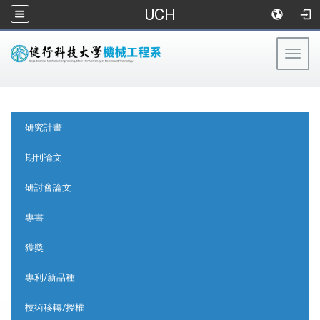
UCH
Togg
navig
:::
:::
研究計畫
期刊論文
研討會論文
專書
獲獎
專利/新品種
技術移轉/授權