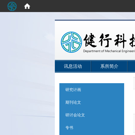
:::
讯息活动
系所简介
:::
研究计画
期刊论文
研讨会论文
专书