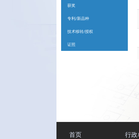
获奖
专利/新品种
技术移转/授权
证照
首页
行政