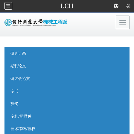
UCH
Togg
navig
:::
:::
研究计画
期刊论文
研讨会论文
专书
获奖
专利/新品种
技术移转/授权