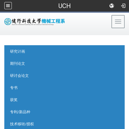
UCH
Togg
navig
:::
:::
研究计画
期刊论文
研讨会论文
专书
获奖
专利/新品种
技术移转/授权