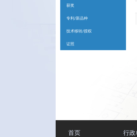
获奖
专利/新品种
技术移转/授权
证照
首页
行政