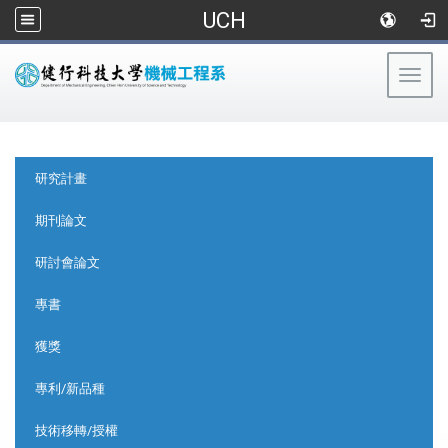
UCH
Togg
navig
:::
:::
研究計畫
期刊論文
研討會論文
專書
獲獎
專利/新品種
技術移轉/授權