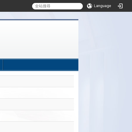
Language
:::