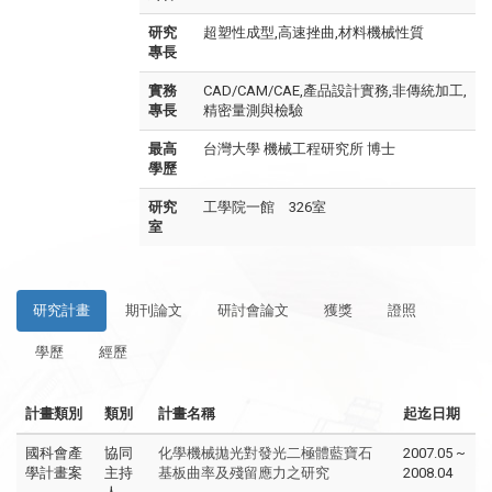
研究
超塑性成型,高速挫曲,材料機械性質
專長
實務
CAD/CAM/CAE,產品設計實務,非傳統加工,
專長
精密量測與檢驗
最高
台灣大學 機械工程研究所 博士
學歷
研究
工學院一館 326室
室
研究計畫
期刊論文
研討會論文
獲獎
證照
學歷
經歷
計畫類別
類別
計畫名稱
起迄日期
國科會產
協同
化學機械拋光對發光二極體藍寶石
2007.05 ~
學計畫案
主持
基板曲率及殘留應力之研究
2008.04