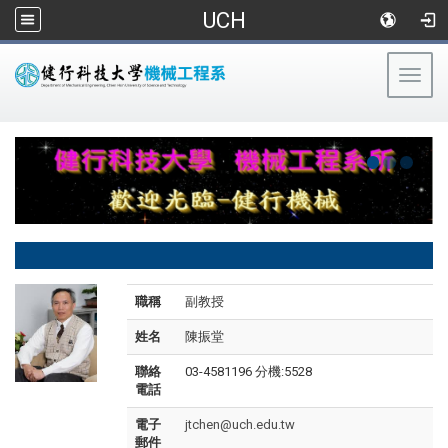
UCH
Togg
navig
:::
職稱
副教授
姓名
陳振堂
聯絡
03-4581196 分機:5528
電話
電子
jtchen@uch.edu.tw
郵件