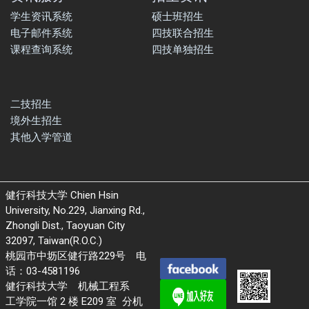
学生资讯系统
硕士班招生
电子邮件系统
四技联合招生
课程查询系统
四技单独招生
二技招生
境外生招生
其他入学管道
健行科技大学 Chien Hsin
University, No.229, Jianxing Rd.,
Zhongli Dist., Taoyuan City
32097, Taiwan(R.O.C.)
桃园市中坜区健行路229号 电
话：03-4581196
健行科技大学 机械工程系
工学院一馆 2 楼 E209 室 分机