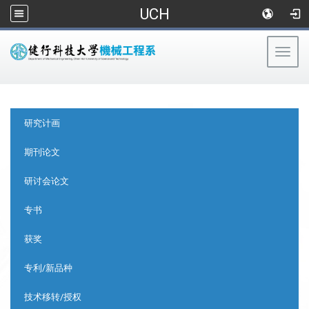
UCH
Togg
navig
:::
:::
研究计画
期刊论文
研讨会论文
专书
获奖
专利/新品种
技术移转/授权