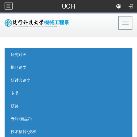
UCH
Togg
navig
:::
:::
研究计画
期刊论文
研讨会论文
专书
获奖
专利/新品种
技术移转/授权