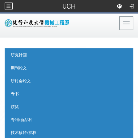
UCH
Togg
navig
:::
:::
研究计画
期刊论文
研讨会论文
专书
获奖
专利/新品种
技术移转/授权