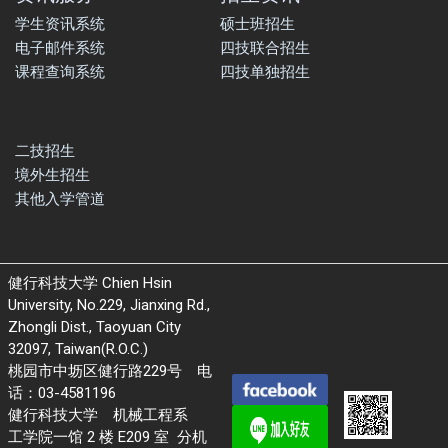
学生资讯系统
硕士班招生
电子邮件系统
四技联合招生
课程查询系统
四技单独招生
二技招生
境外生招生
其他入学管道
健行科技大学 Chien Hsin
University, No.229, Jianxing Rd.,
Zhongli Dist., Taoyuan City
32097, Taiwan(R.O.C.)
桃园市中坜区健行路229号 电
话：03-4581196
健行科技大学 机械工程系
工学院一馆 2 楼 E209 室 分机