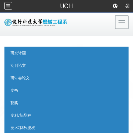
UCH
Togg
navig
:::
:::
研究计画
期刊论文
研讨会论文
专书
获奖
专利/新品种
技术移转/授权