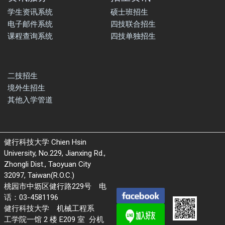
学生资讯系统
硕士班招生
电子邮件系统
四技联合招生
课程查询系统
四技单独招生
二技招生
境外生招生
其他入学管道
健行科技大学 Chien Hsin
University, No.229, Jianxing Rd.,
Zhongli Dist., Taoyuan City
32097, Taiwan(R.O.C.)
桃园市中坜区健行路229号 电
话：03-4581196
健行科技大学 机械工程系
工学院一馆 2 楼 E209 室 分机