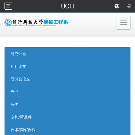
UCH
Togg
navig
:::
:::
研究计画
期刊论文
研讨会论文
专书
获奖
专利/新品种
技术移转/授权