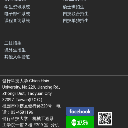
学生资讯系统
硕士班招生
电子邮件系统
四技联合招生
课程查询系统
四技单独招生
二技招生
境外生招生
其他入学管道
健行科技大学 Chien Hsin
University, No.229, Jianxing Rd.,
Zhongli Dist., Taoyuan City
32097, Taiwan(R.O.C.)
桃园市中坜区健行路229号 电
话：03-4581196
健行科技大学 机械工程系
工学院一馆 2 楼 E209 室 分机