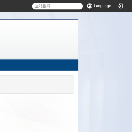
Language
:::