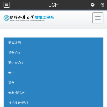
UCH
Togg
navig
:::
:::
研究计画
期刊论文
研讨会论文
专书
获奖
专利/新品种
技术移转/授权