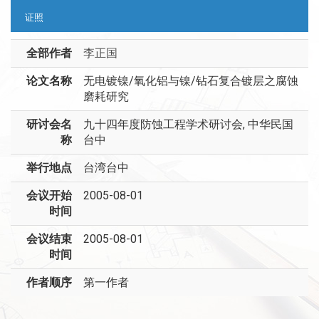
证照
全部作者
李正国
论文名称
无电镀镍/氧化铝与镍/钻石复合镀层之腐蚀
磨耗研究
研讨会名
九十四年度防蚀工程学术研讨会, 中华民国
称
台中
举行地点
台湾台中
会议开始
2005-08-01
时间
会议结束
2005-08-01
时间
作者顺序
第一作者