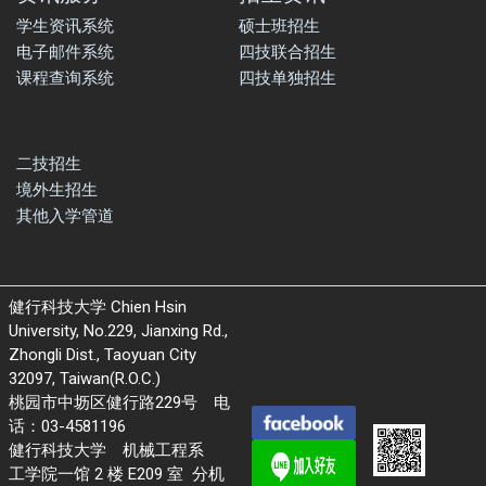
学生资讯系统
硕士班招生
电子邮件系统
四技联合招生
课程查询系统
四技单独招生
二技招生
境外生招生
其他入学管道
健行科技大学 Chien Hsin
University, No.229, Jianxing Rd.,
Zhongli Dist., Taoyuan City
32097, Taiwan(R.O.C.)
桃园市中坜区健行路229号 电
话：03-4581196
健行科技大学 机械工程系
工学院一馆 2 楼 E209 室 分机