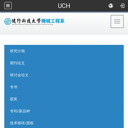
UCH
Togg
navig
:::
:::
研究计画
期刊论文
研讨会论文
专书
获奖
专利/新品种
技术移转/授权