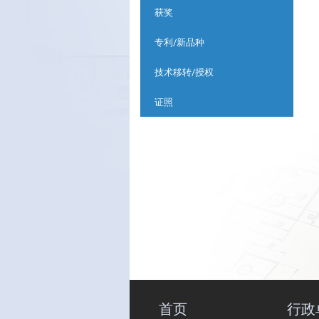
获奖
专利/新品种
技术移转/授权
证照
首页
行政