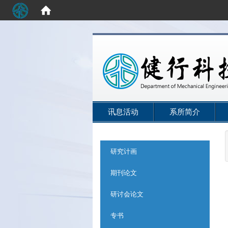
:::
讯息活动
系所简介
:::
研究计画
期刊论文
研讨会论文
专书