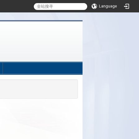
Language
:::